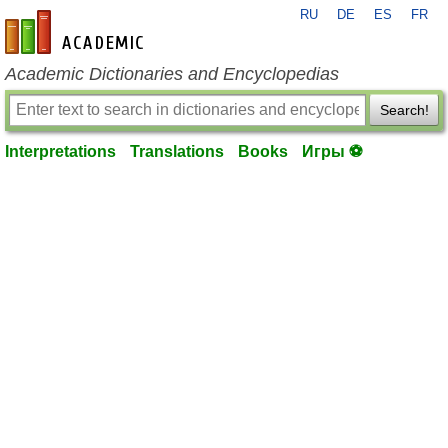
RU
DE
ES
FR
en-academic.com
Academic Dictionaries and Encyclopedias
Search!
Interpretations
Translations
Books
Игры ⚽