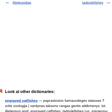
Ateleopidae
tadpolefishes
Look at other dictionaries:
engraved catfishes
— paprastosios šamauodegės statusas T
sritis zoologija | vardynas taksono rangas gentis atitikmenys: lot.
Ateleopus angl. engraved catfishes; tadpolefishes rus. ателеопы;