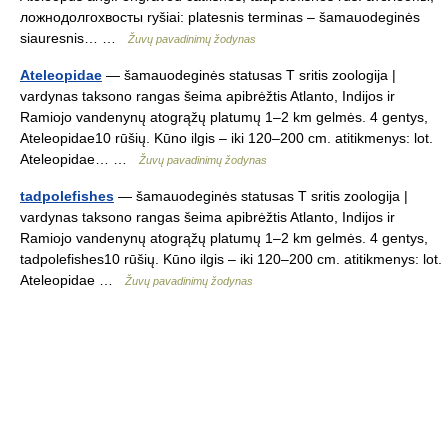
ложнодолгохвосты ryšiai: platesnis terminas – šamauodeginės
siauresnis… …
Žuvų pavadinimų žodynas
Ateleopidae
— šamauodeginės statusas T sritis zoologija |
vardynas taksono rangas šeima apibrėžtis Atlanto, Indijos ir
Ramiojo vandenynų atogrąžų platumų 1–2 km gelmės. 4 gentys,
Ateleopidae10 rūšių. Kūno ilgis – iki 120–200 cm. atitikmenys: lot.
Ateleopidae… …
Žuvų pavadinimų žodynas
tadpolefishes
— šamauodeginės statusas T sritis zoologija |
vardynas taksono rangas šeima apibrėžtis Atlanto, Indijos ir
Ramiojo vandenynų atogrąžų platumų 1–2 km gelmės. 4 gentys,
tadpolefishes10 rūšių. Kūno ilgis – iki 120–200 cm. atitikmenys: lot.
Ateleopidae …
Žuvų pavadinimų žodynas