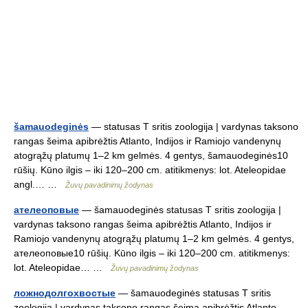
šamauodeginės
— statusas T sritis zoologija | vardynas taksono
rangas šeima apibrėžtis Atlanto, Indijos ir Ramiojo vandenynų
atogrąžų platumų 1–2 km gelmės. 4 gentys, šamauodeginės10
rūšių. Kūno ilgis – iki 120–200 cm. atitikmenys: lot. Ateleopidae
angl.… …
Žuvų pavadinimų žodynas
ателеоповые
— šamauodeginės statusas T sritis zoologija |
vardynas taksono rangas šeima apibrėžtis Atlanto, Indijos ir
Ramiojo vandenynų atogrąžų platumų 1–2 km gelmės. 4 gentys,
ателеоповые10 rūšių. Kūno ilgis – iki 120–200 cm. atitikmenys:
lot. Ateleopidae… …
Žuvų pavadinimų žodynas
ложнодолгохвостые
— šamauodeginės statusas T sritis
zoologija | vardynas taksono rangas šeima apibrėžtis Atlanto,