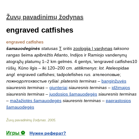
Žuvų pavadinimų žodynas
engraved catfishes
engraved catfishes
šamauodeginės
statusas
T
sritis
zoologija | vardynas
taksono
rangas
šeima
apibrėžtis
Atlanto, Indijos ir Ramiojo vandenynų
atogrąžų platumų 1–2 km gelmės. 4 gentys, \engraved catfishes10
rūšių. Kūno ilgis – iki 120–200 cm.
atitikmenys
:
lot.
Ateleopidae
angl.
engraved catfishes; tadpolefishes
rus.
ателеоповые;
ложнодолгохвостые
ryšiai
:
platesnis terminas
–
banginžuvės
siauresnis terminas
–
giunteriai
siauresnis terminas
–
idžimajos
siauresnis terminas
–
juodosios šamauodegės
siauresnis terminas
–
mažažiotės šamauodegės
siauresnis terminas
–
paprastosios
šamauodegės
Žuvų pavadinimų žodynas
.
2005
.
Игры ⚽
Нужен реферат?