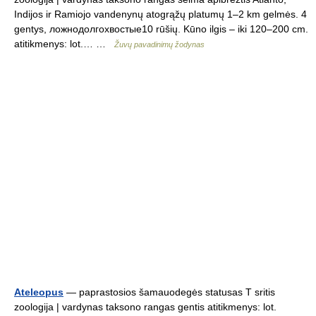
Indijos ir Ramiojo vandenynų atogrąžų platumų 1–2 km gelmės. 4
gentys, ложнодолгохвостые10 rūšių. Kūno ilgis – iki 120–200 cm.
atitikmenys: lot.… …
Žuvų pavadinimų žodynas
Ateleopus
— paprastosios šamauodegės statusas T sritis
zoologija | vardynas taksono rangas gentis atitikmenys: lot.