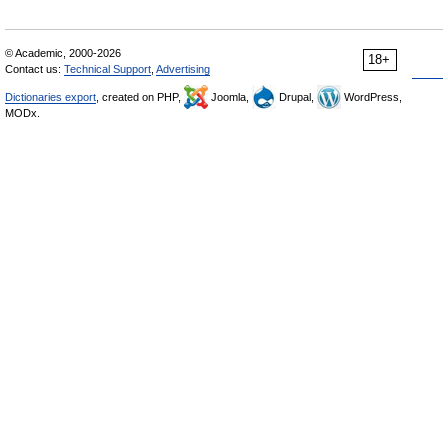
© Academic, 2000-2026
18+
Contact us:
Technical Support
,
Advertising
Dictionaries export
, created on PHP,
Joomla,
Drupal,
WordPress,
MODx.